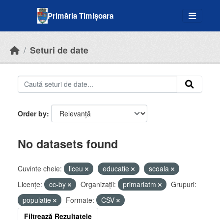
Skip to main content
Primăria Timișoara
Seturi de date
Order by
No datasets found
Cuvinte cheie:
liceu
educatie
scoala
Licenţe:
cc-by
Organizații:
primariatm
Grupuri:
populatie
Formate:
CSV
Filtrează Rezultatele