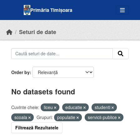
Skip to main content
Primăria Timișoara
Seturi de date
Order by
No datasets found
Cuvinte cheie:
liceu
educatie
studenti
scoala
Grupuri:
populatie
servicii-publice
Filtrează Rezultatele