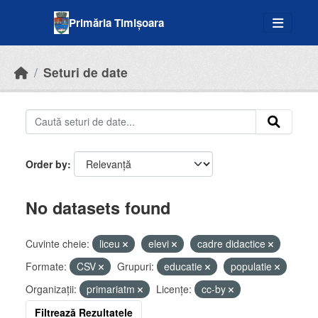
Skip to main content
Primăria Timișoara
Seturi de date
Order by
No datasets found
Cuvinte cheie:
liceu
elevi
cadre didactice
Formate:
CSV
Grupuri:
educatie
populatie
Organizații:
primariatm
Licenţe:
cc-by
Filtrează Rezultatele