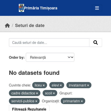
Skip to main content
Primăria Timișoara
Seturi de date
Order by
No datasets found
Cuvinte cheie:
liceu
elevi
invatamant
cadre didactice
scoli
Grupuri:
servicii-publice
Organizații:
primariatm
Filtrează Rezultatele