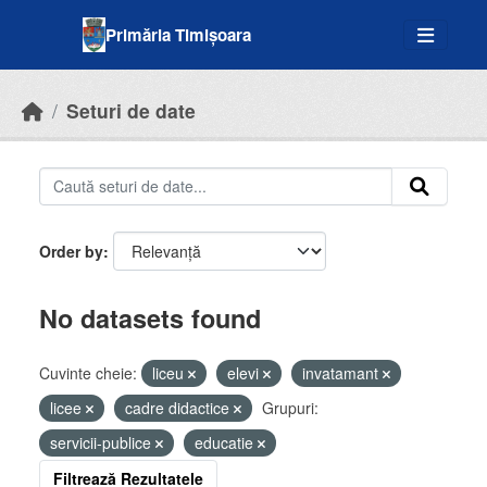
Skip to main content
Primăria Timișoara
Seturi de date
Order by
No datasets found
Cuvinte cheie:
liceu
elevi
invatamant
licee
cadre didactice
Grupuri:
servicii-publice
educatie
Filtrează Rezultatele