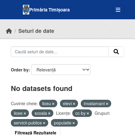
Skip to main content
Primăria Timișoara
Seturi de date
Order by
No datasets found
Cuvinte cheie:
liceu
elevi
invatamant
licee
scoala
Licenţe:
cc-by
Grupuri:
servicii-publice
populatie
Filtrează Rezultatele