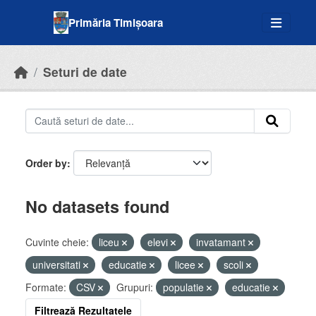
Skip to main content
Primăria Timișoara
Seturi de date
Order by
No datasets found
Cuvinte cheie:
liceu
elevi
invatamant
universitati
educatie
licee
scoli
Formate:
CSV
Grupuri:
populatie
educatie
Filtrează Rezultatele