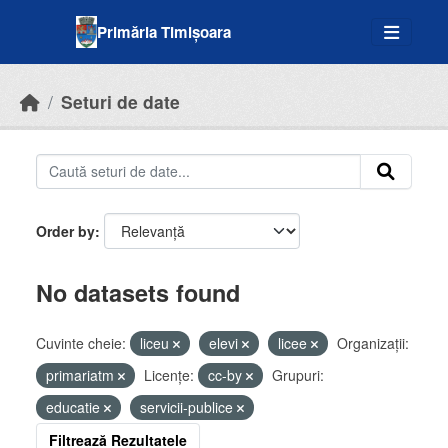
Skip to main content
Primăria Timișoara
Seturi de date
Order by
No datasets found
Cuvinte cheie:
liceu
elevi
licee
Organizații:
primariatm
Licenţe:
cc-by
Grupuri:
educatie
servicii-publice
Filtrează Rezultatele