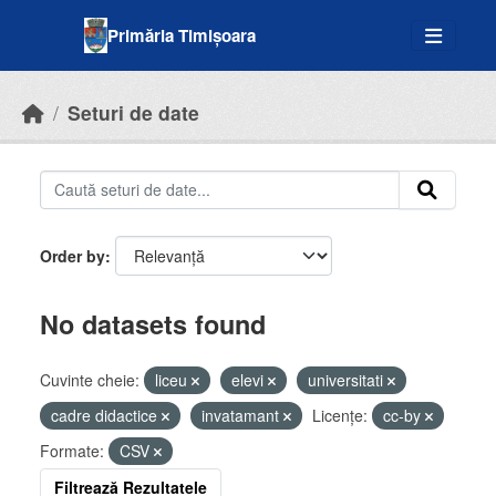
Skip to main content
Primăria Timișoara
Seturi de date
Order by
No datasets found
Cuvinte cheie:
liceu
elevi
universitati
cadre didactice
invatamant
Licenţe:
cc-by
Formate:
CSV
Filtrează Rezultatele