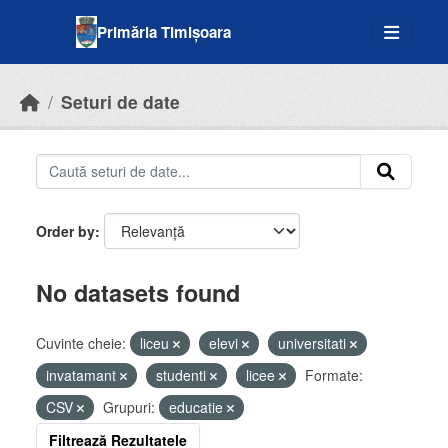
Skip to main content
Primăria Timișoara
Seturi de date
Order by
No datasets found
Cuvinte cheie:
liceu
elevi
universitati
invatamant
studenti
licee
Formate:
CSV
Grupuri:
educatie
Filtrează Rezultatele