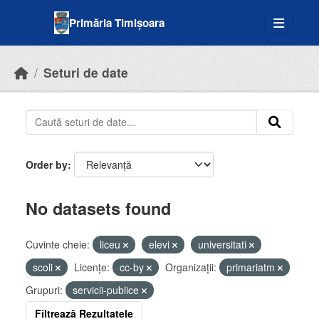
Skip to main content
Primăria Timișoara
Seturi de date
Order by
No datasets found
Cuvinte cheie:
liceu
elevi
universitati
scoli
Licenţe:
cc-by
Organizații:
primariatm
Grupuri:
servicii-publice
Filtrează Rezultatele