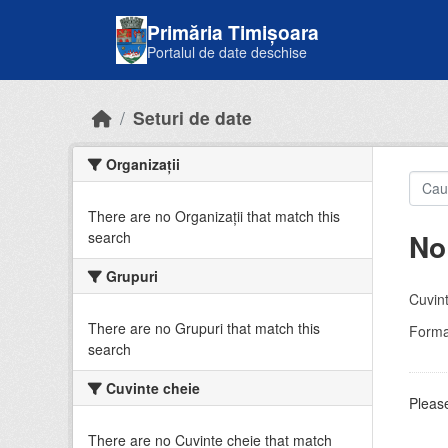
Skip to main content
Primăria Timișoara
Portalul de date deschise
Seturi de date
Organizații
There are no Organizații that match this
No
search
Grupuri
Cuvint
There are no Grupuri that match this
Forma
search
Cuvinte cheie
Please
There are no Cuvinte cheie that match