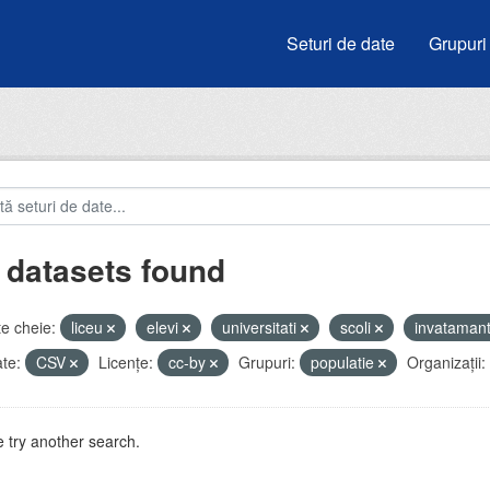
Seturi de date
Grupuri
 datasets found
e cheie:
liceu
elevi
universitati
scoli
invataman
te:
CSV
Licenţe:
cc-by
Grupuri:
populatie
Organizații:
 try another search.