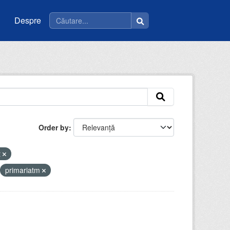
Despre
Order by
t
primariatm