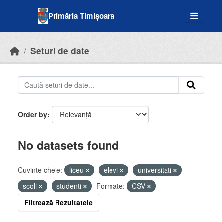
Skip to main content
Primăria Timișoara
Seturi de date
Order by
No datasets found
Cuvinte cheie:
liceu
elevi
universitati
scoli
studenti
Formate:
CSV
Filtrează Rezultatele