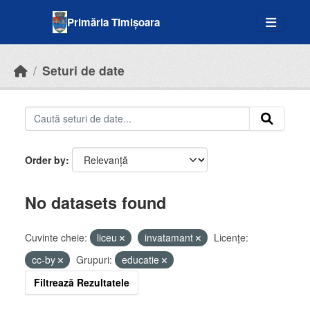
Skip to main content
Primăria Timișoara
Seturi de date
Order by
No datasets found
Cuvinte cheie:
liceu
invatamant
Licenţe:
cc-by
Grupuri:
educatie
Filtrează Rezultatele