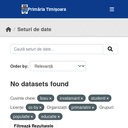
Skip to main content
Primăria Timișoara
Seturi de date
Order by
No datasets found
Cuvinte cheie:
liceu
invatamant
studenti
Licenţe:
cc-by
Organizații:
primariatm
Grupuri:
populatie
educatie
Filtrează Rezultatele