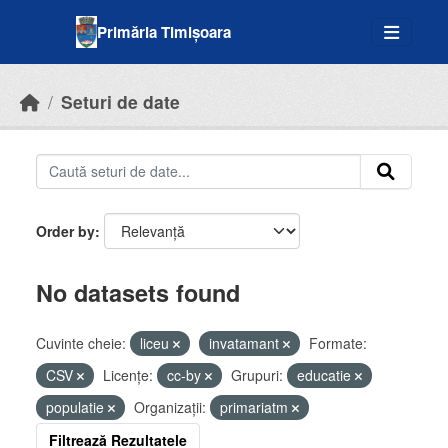
Skip to main content
Primăria Timișoara
Seturi de date
Order by
No datasets found
Cuvinte cheie:
liceu
invatamant
Formate:
CSV
Licenţe:
cc-by
Grupuri:
educatie
populatie
Organizații:
primariatm
Filtrează Rezultatele