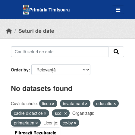
Skip to main content
Primăria Timișoara
Seturi de date
Order by
No datasets found
Cuvinte cheie:
liceu
invatamant
educatie
cadre didactice
scoli
Organizații:
primariatm
Licenţe:
cc-by
Filtrează Rezultatele