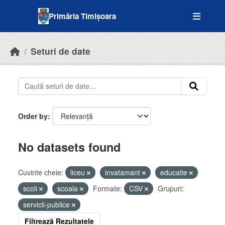
Skip to main content
Primăria Timișoara
Seturi de date
Order by
No datasets found
Cuvinte cheie:
liceu
invatamant
educatie
scoli
scoala
Formate:
CSV
Grupuri:
servicii-publice
Filtrează Rezultatele