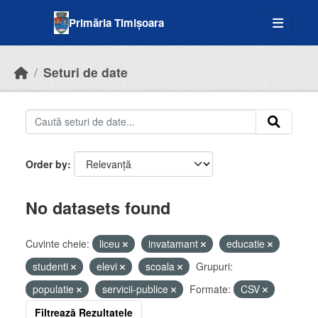
Skip to main content
Primăria Timișoara
Seturi de date
Order by
No datasets found
Cuvinte cheie:
liceu
invatamant
educatie
studenti
elevi
scoala
Grupuri:
populatie
servicii-publice
Formate:
CSV
Filtrează Rezultatele