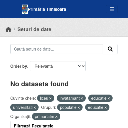
Skip to main content
Primăria Timișoara
Seturi de date
Order by
No datasets found
Cuvinte cheie:
liceu
invatamant
educatie
universitati
Grupuri:
populatie
educatie
Organizații:
primariatm
Filtrează Rezultatele