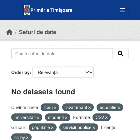
Skip to main content
Primăria Timișoara
Seturi de date
Order by
No datasets found
Cuvinte cheie:
liceu
invatamant
educatie
universitati
studenti
Formate:
CSV
Grupuri:
populatie
servicii-publice
Licenţe:
cc-by