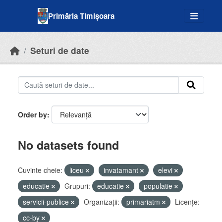
Skip to main content
Primăria Timișoara
Seturi de date
Order by
No datasets found
Cuvinte cheie:
liceu
invatamant
elevi
educatie
Grupuri:
educatie
populatie
servicii-publice
Organizații:
primariatm
Licenţe:
cc-by