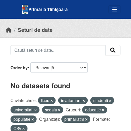
Skip to main content
Primăria Timișoara
Seturi de date
Order by
No datasets found
Cuvinte cheie:
liceu
invatamant
studenti
universitati
scoala
Grupuri:
educatie
populatie
Organizații:
primariatm
Formate:
CSV