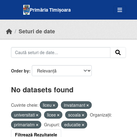
Skip to main content
Primăria Timișoara
Seturi de date
Order by
No datasets found
Cuvinte cheie:
liceu
invatamant
universitati
licee
scoala
Organizații:
primariatm
Grupuri:
educatie
Filtrează Rezultatele