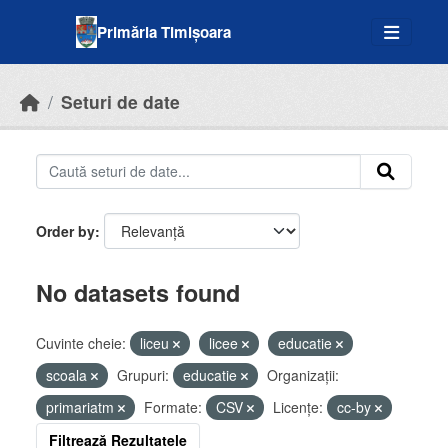
Skip to main content
Primăria Timișoara
Seturi de date
Order by
No datasets found
Cuvinte cheie:
liceu
licee
educatie
scoala
Grupuri:
educatie
Organizații:
primariatm
Formate:
CSV
Licenţe:
cc-by
Filtrează Rezultatele