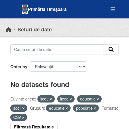
Skip to main content
Primăria Timișoara
Seturi de date
Order by
No datasets found
Cuvinte cheie:
liceu
licee
educatie
scoli
Grupuri:
educatie
populatie
Formate:
CSV
Filtrează Rezultatele