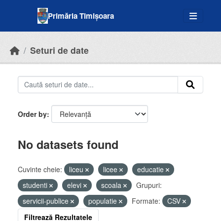
Skip to main content
Primăria Timișoara
Seturi de date
Order by
No datasets found
Cuvinte cheie:
liceu
licee
educatie
studenti
elevi
scoala
Grupuri:
servicii-publice
populatie
Formate:
CSV
Filtrează Rezultatele