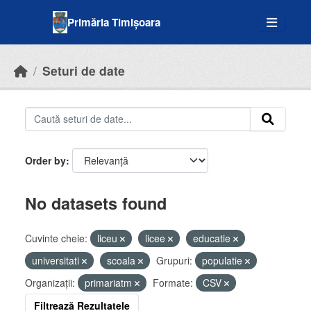
Skip to main content
Primăria Timișoara
Seturi de date
Order by
No datasets found
Cuvinte cheie:
liceu
licee
educatie
universitati
scoala
Grupuri:
populatie
Organizații:
primariatm
Formate:
CSV
Filtrează Rezultatele