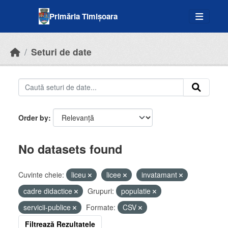
Skip to main content
Primăria Timișoara
Seturi de date
Order by
No datasets found
Cuvinte cheie:
liceu
licee
invatamant
cadre didactice
Grupuri:
populatie
servicii-publice
Formate:
CSV
Filtrează Rezultatele