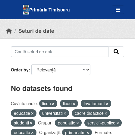
Skip to main content
Primăria Timișoara
Seturi de date
Order by
No datasets found
Cuvinte cheie:
liceu
licee
invatamant
educatie
universitati
cadre didactice
studenti
Grupuri:
populatie
servicii-publice
educatie
Organizații:
primariatm
Formate: