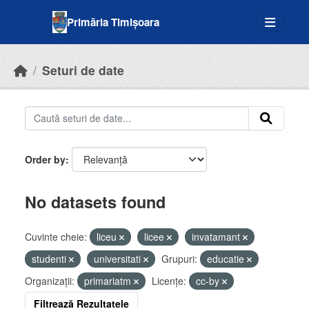
Skip to main content
Primăria Timișoara
Seturi de date
Order by
No datasets found
Cuvinte cheie:
liceu
licee
invatamant
studenti
universitati
Grupuri:
educatie
Organizații:
primariatm
Licenţe:
cc-by
Filtrează Rezultatele