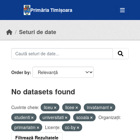
Skip to main content
Primăria Timișoara
Seturi de date
Order by
No datasets found
Cuvinte cheie:
liceu
licee
invatamant
studenti
universitati
scoala
Organizații:
primariatm
Licenţe:
cc-by
Filtrează Rezultatele