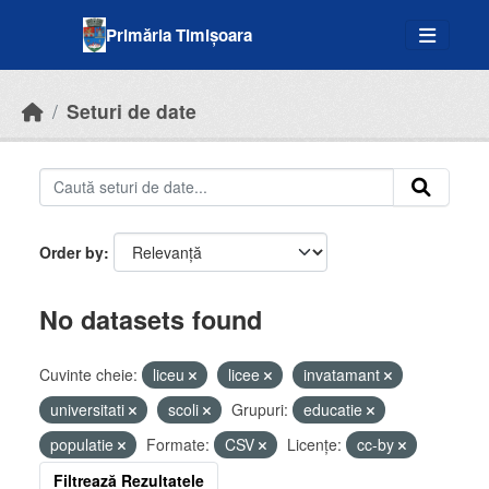
Skip to main content
Primăria Timișoara
Seturi de date
Order by
No datasets found
Cuvinte cheie:
liceu
licee
invatamant
universitati
scoli
Grupuri:
educatie
populatie
Formate:
CSV
Licenţe:
cc-by
Filtrează Rezultatele