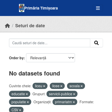
Skip to main content
Primăria Timișoara
Seturi de date
Order by
No datasets found
Cuvinte cheie:
liceu
licee
scoala
educatie
Grupuri:
servicii-publice
populatie
Organizații:
primariatm
Formate:
CSV