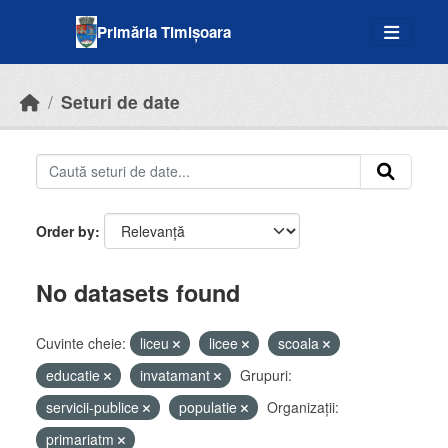
Skip to main content
Primăria Timișoara
Seturi de date
Order by
No datasets found
Cuvinte cheie:
liceu
licee
scoala
educatie
invatamant
Grupuri:
servicii-publice
populatie
Organizații:
primariatm