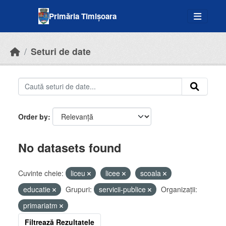
Skip to main content
Primăria Timișoara
Seturi de date
Order by
No datasets found
Cuvinte cheie:
liceu
licee
scoala
educatie
Grupuri:
servicii-publice
Organizații:
primariatm
Filtrează Rezultatele