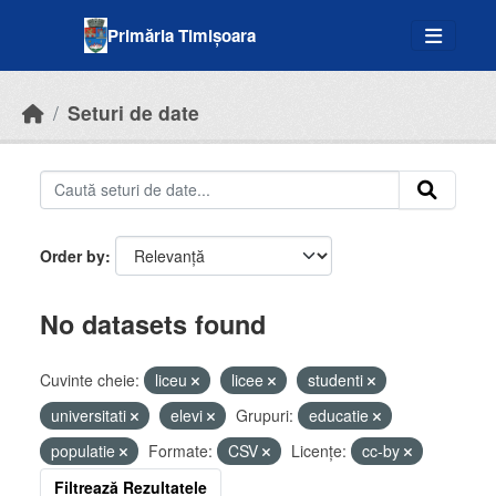
Skip to main content
Primăria Timișoara
Seturi de date
Order by
No datasets found
Cuvinte cheie:
liceu
licee
studenti
universitati
elevi
Grupuri:
educatie
populatie
Formate:
CSV
Licenţe:
cc-by
Filtrează Rezultatele