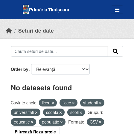
Skip to main content
Primăria Timișoara
Seturi de date
Order by
No datasets found
Cuvinte cheie:
liceu
licee
studenti
universitati
scoala
scoli
Grupuri:
educatie
populatie
Formate:
CSV
Filtrează Rezultatele