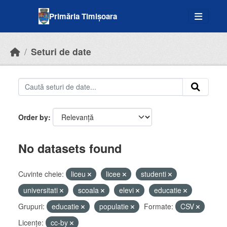
Skip to main content
Primăria Timișoara
Seturi de date
Order by
No datasets found
Cuvinte cheie:
liceu
licee
studenti
universitati
scoala
elevi
educatie
Grupuri:
educatie
populatie
Formate:
CSV
Licenţe:
cc-by