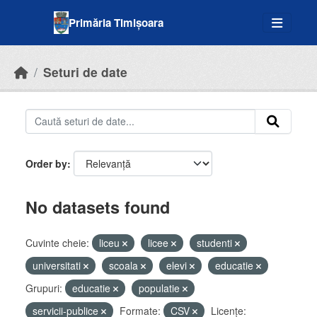
Skip to main content
Primăria Timișoara
Seturi de date
Order by
No datasets found
Cuvinte cheie:
liceu
licee
studenti
universitati
scoala
elevi
educatie
Grupuri:
educatie
populatie
servicii-publice
Formate:
CSV
Licenţe: