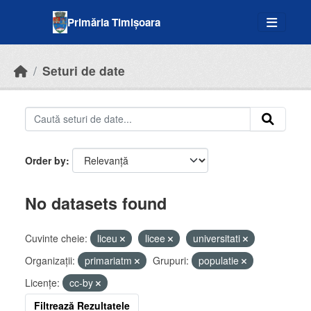
Skip to main content
Primăria Timișoara
Seturi de date
Order by
No datasets found
Cuvinte cheie:
liceu
licee
universitati
Organizații:
primariatm
Grupuri:
populatie
Licenţe:
cc-by
Filtrează Rezultatele