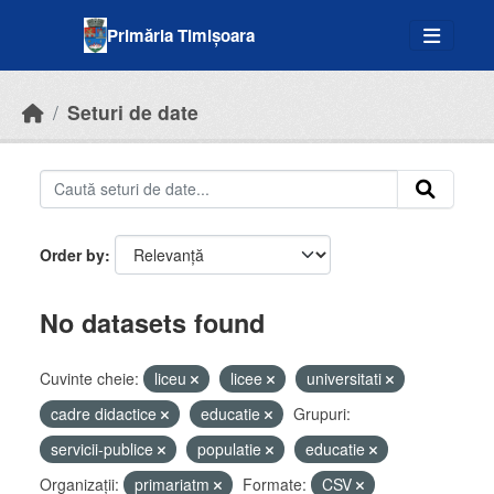
Skip to main content
Primăria Timișoara
Seturi de date
Order by
No datasets found
Cuvinte cheie:
liceu
licee
universitati
cadre didactice
educatie
Grupuri:
servicii-publice
populatie
educatie
Organizații:
primariatm
Formate:
CSV