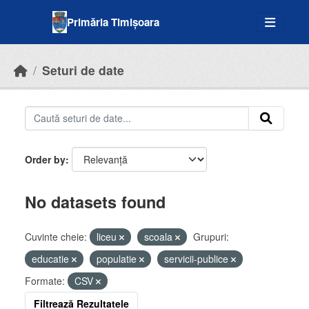
Skip to main content
Primăria Timișoara
Seturi de date
Order by
No datasets found
Cuvinte cheie:
liceu
scoala
Grupuri:
educatie
populatie
servicii-publice
Formate:
CSV
Filtrează Rezultatele