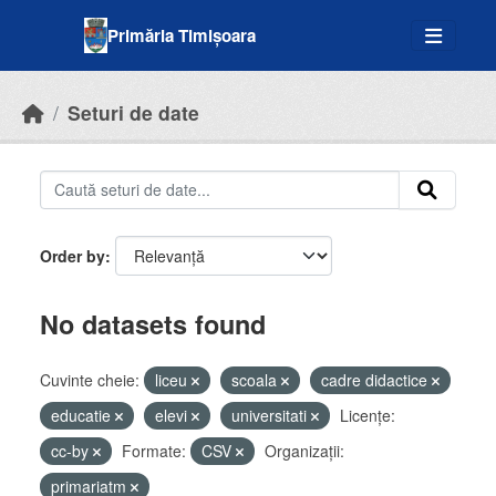
Skip to main content
Primăria Timișoara
Seturi de date
Order by
No datasets found
Cuvinte cheie:
liceu
scoala
cadre didactice
educatie
elevi
universitati
Licenţe:
cc-by
Formate:
CSV
Organizații:
primariatm