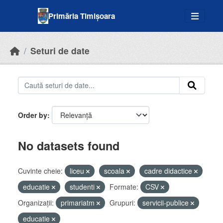
Skip to main content
Primăria Timișoara
Seturi de date
Order by
No datasets found
Cuvinte cheie:
liceu
scoala
cadre didactice
educatie
studenti
Formate:
CSV
Organizații:
primariatm
Grupuri:
servicii-publice
educatie