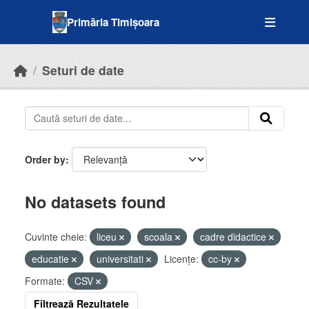
Skip to main content
Primăria Timișoara
Seturi de date
Order by
No datasets found
Cuvinte cheie:
liceu
scoala
cadre didactice
educatie
universitati
Licenţe:
cc-by
Formate:
CSV
Filtrează Rezultatele