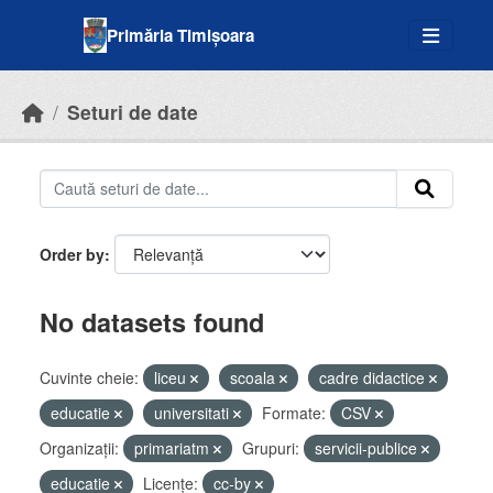
Skip to main content
Primăria Timișoara
Seturi de date
Order by
No datasets found
Cuvinte cheie:
liceu
scoala
cadre didactice
educatie
universitati
Formate:
CSV
Organizații:
primariatm
Grupuri:
servicii-publice
educatie
Licenţe:
cc-by