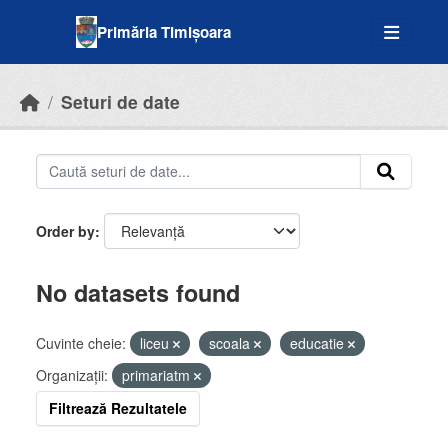
Skip to main content
Primăria Timișoara
Seturi de date
Order by
No datasets found
Cuvinte cheie:
liceu
scoala
educatie
Organizații:
primariatm
Filtrează Rezultatele