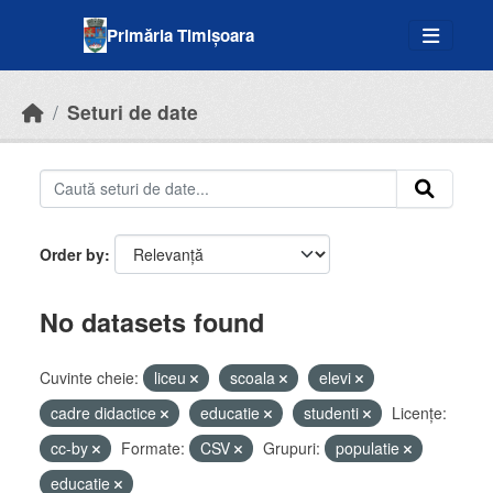
Skip to main content
Primăria Timișoara
Seturi de date
Order by
No datasets found
Cuvinte cheie:
liceu
scoala
elevi
cadre didactice
educatie
studenti
Licenţe:
cc-by
Formate:
CSV
Grupuri:
populatie
educatie