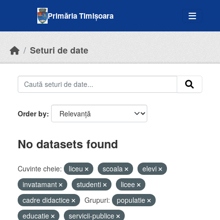
Skip to main content
Primăria Timișoara
Seturi de date
Order by
No datasets found
Cuvinte cheie:
liceu
scoala
elevi
invatamant
studenti
licee
cadre didactice
Grupuri:
populatie
educatie
servicii-publice